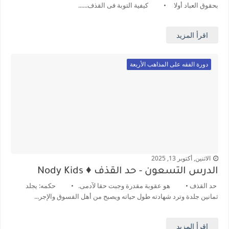
بحقوق العباد أولا • كيفية التوبة فى القذف......
اقرأ المزيد
دورة الفقه على المذاهب الأربعة
الاثنين, أكتوبر 13, 2025
الدرس التسعون - حد القذف ♦️ Nody Kids
حد القذف • هو عقوبة مقدرة وجبت حقا لآدمى. • حكمه: يجلد
ثمانين جلدة وترد شهادته طول حياته ويصبح من أهل الفسوق والإجر...
اقرأ المزيد