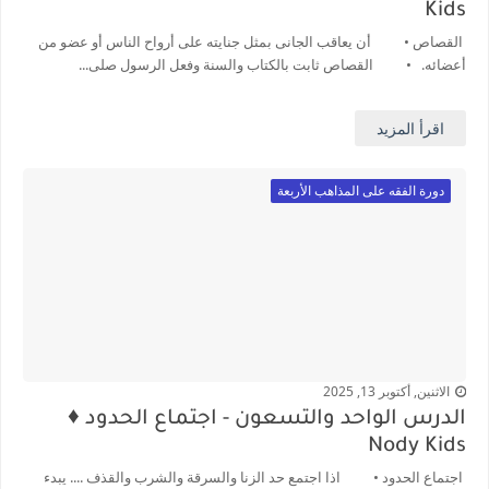
Kids
القصاص • أن يعاقب الجانى بمثل جنايته على أرواح الناس أو عضو من
أعضائه. • القصاص ثابت بالكتاب والسنة وفعل الرسول صلى...
اقرأ المزيد
دورة الفقه على المذاهب الأربعة
الاثنين, أكتوبر 13, 2025
الدرس الواحد والتسعون - اجتماع الحدود ♦️
Nody Kids
اجتماع الحدود • اذا اجتمع حد الزنا والسرقة والشرب والقذف .... يبدء