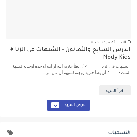
الثلاثاء, أكتوبر 07, 2025
الدرس السابع والثمانون - الشبهات فى الزنا ♦️
Nody Kids
الشبهات فى الزنا • 1-أن يطأ جارية أبيه أو أمه أو جده أوجدته لشبهة
الملك • 2-أن يطأ جارية زوجته لشبهة أن مال الز...
اقرأ المزيد
عرض المزيد
التسميات