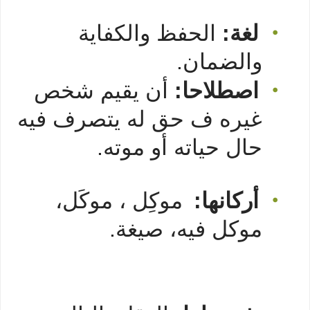
لغة:
الحفظ والكفاية
•
والضمان.
اصطلاحا:
أن يقيم شخص
•
غيره ف حق له يتصرف فيه
حال حياته أو موته.
أركانها:
موكِل ، موكَل،
•
موكل فيه، صيغة.