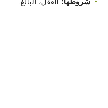
شروطها:
العقل، البالغ.
•