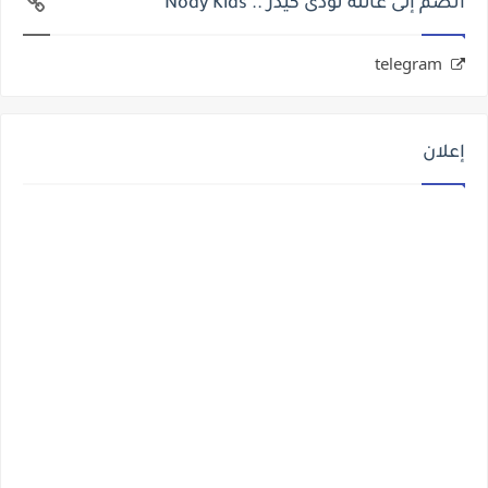
انضم إلى عائلة نودى كيدز .. Nody Kids
telegram
إعلان