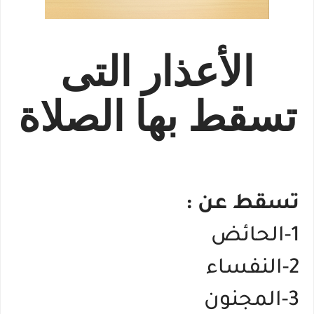
الأعذار التى
تسقط بها الصلاة
تسقط عن :
1-الحائض
2-النفساء
3-المجنون