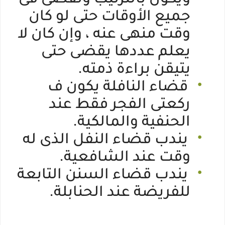
ويكون بالترتيب وتقضى فى
جميع الأوقات حتى لو كان
وقت منهى عنه ، وإن كان لا
يعلم عددها يقضى حتى
يتيقن براءة ذمته.
•
قضاء النافلة يكون ف
ركعتى الفجر فقط عند
الحنفية والمالكية.
•
يندب قضاء النفل الذى له
وقت عند الشافعية.
•
يندب قضاء السنن التابعة
للفريضة عند الحنابلة.