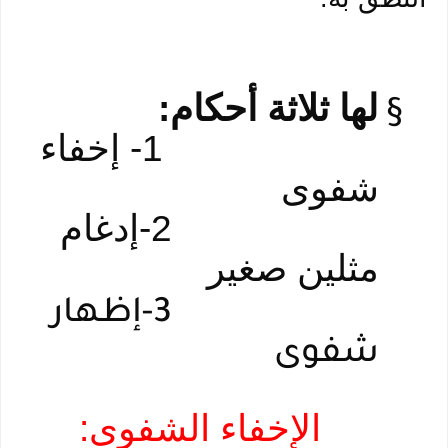
لها ثلاثة أحكام:
§
1- إخفاء
شفوى
2-إدغام
مثلين صغير
3-إظهار
شفوى
الإخفاء الشفوى: