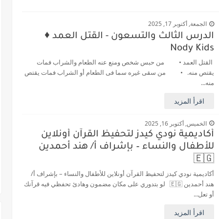
الجمعة, أكتوبر 17, 2025
الدرس الثالث والتسعون - القتل العمد ♦️
Nody Kids
القتل العمد • من حبس شخص ومنع عنه الطعام والشراب فمات
يقتص منه. • من سقى غيره سما فى الطعام أو الشراب فمات يقتص
منه...
اقرأ المزيد
الخميس, أكتوبر 16, 2025
أكاديمية نودي كيدز لتحفيظ القرآن أونلاين
للأطفال والنساء – بإشراف أ/ هند أحمدين
🇪🇬
أكاديمية نودي كيدز لتحفيظ القرآن أونلاين للأطفال والنساء – بإشراف أ/
هند أحمدين 🇪🇬 لو بتدوري على مكان مضمون وهادئ تحفظي فيه قرآنك
أو تعل...
اقرأ المزيد