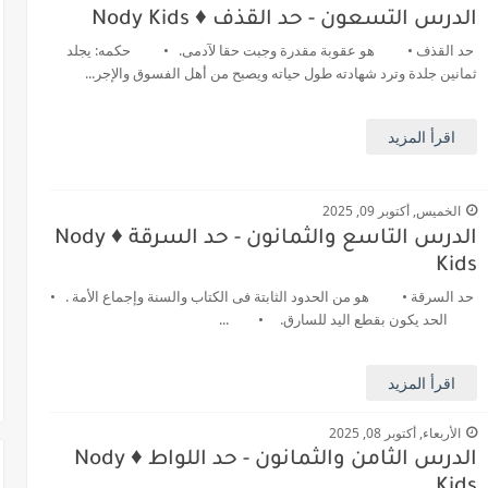
الدرس التسعون - حد القذف ♦️ Nody Kids
حد القذف • هو عقوبة مقدرة وجبت حقا لآدمى. • حكمه: يجلد
ثمانين جلدة وترد شهادته طول حياته ويصبح من أهل الفسوق والإجر...
اقرأ المزيد
الخميس, أكتوبر 09, 2025
الدرس التاسع والثمانون - حد السرقة ♦️ Nody
Kids
حد السرقة • هو من الحدود الثابتة فى الكتاب والسنة وإجماع الأمة . •
الحد يكون بقطع اليد للسارق. • ...
اقرأ المزيد
الأربعاء, أكتوبر 08, 2025
الدرس الثامن والثمانون - حد اللواط ♦️ Nody
Kids