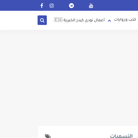
كتب وروايات
أعمال نودى كيدز الخيرية 🇪🇬
التسميات