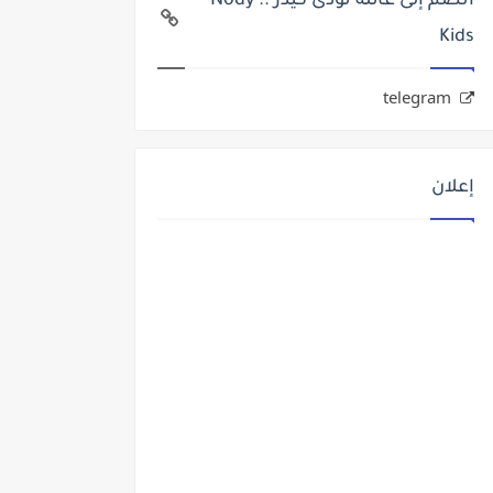
انضم إلى عائلة نودى كيدز .. Nody
Kids
telegram
إعلان